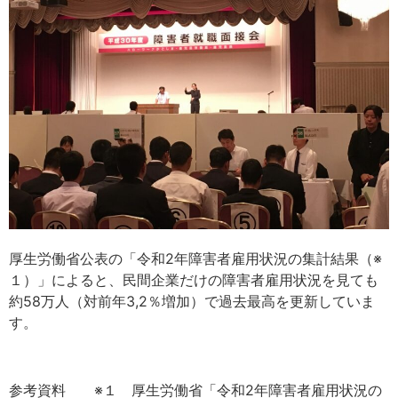
厚生労働省公表の「令和
2
年障害者雇用状況の集計結果（※
１）
」
によると、民間企業だけの障害者雇用状況を見ても
約
58
万人（対前年
3,2％増加）で過去最高を更新してい
ま
す。
参考資料 ※１
厚生労働省「令和
2
年障害者雇用状況の